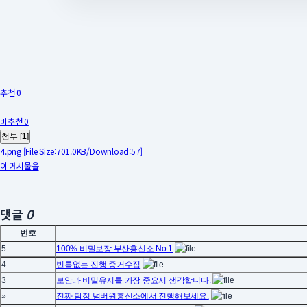
추천 0
비추천 0
첨부 [
1
]
4.png
[File Size:701.0KB/Download:57]
이 게시물을
댓글
0
번호
5
100% 비밀보장 부산흥신소 No.1
4
빈틈없는 진행 증거수집
3
보안과 비밀유지를 가장 중요시 생각합니다.
»
진짜 탐정 넘버원흥신소에서 진행해보세요.