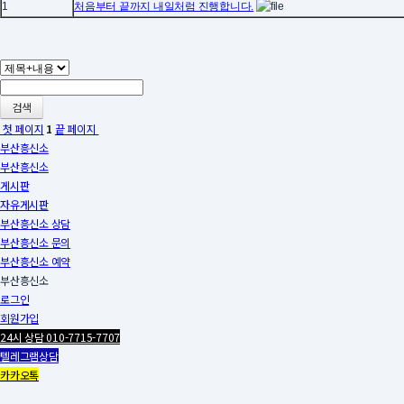
1
처음부터 끝까지 내일처럼 진행합니다.
검색
첫 페이지
1
끝 페이지
부산흥신소
부산흥신소
게시판
자유게시판
부산흥신소 상담
부산흥신소 문의
부산흥신소 예약
부산흥신소
로그인
회원가입
24시 상담 010-7715-7707
텔레그램상담
카카오톡